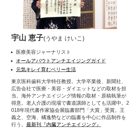
宇山 恵子
(うやま けいこ)
医療美容ジャーナリスト
オールアバウトアンチエイジングガイド
元気キレイ育むベリー生活
東京医科歯科大学特任教授。大学卒業後、新聞社、
広告会社で医療・美容・ダイエットなどの取材を担
当。海外アンチエイジング情報の取材・原稿執筆が
得意。老人介護の現場で書道講師としても活躍中。2
018年現代書作家協会展臨書部門「大賞」受賞。王
義之、空海、橘逸勢などの臨書を中心に作品制作を
行う。
最新刊『内臓アンチエイジング』