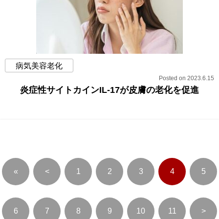
病気美容老化
Posted on 2023.6.15
炎症性サイトカインIL-17が皮膚の老化を促進
«
<
1
2
3
4
5
6
7
8
9
10
11
>