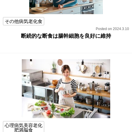
その他病気老化食
Posted on 2024.3.10
断続的な断食は腸幹細胞を良好に維持
心理病気美容老化
肥満脳食