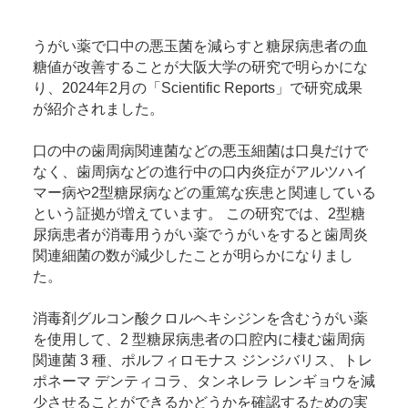
うがい薬で口中の悪玉菌を減らすと糖尿病患者の血
糖値が改善することが大阪大学の研究で明らかにな
り、2024年2月の「Scientific Reports」で研究成果
が紹介されました。
口の中の歯周病関連菌などの悪玉細菌は口臭だけで
なく、歯周病などの進行中の口内炎症がアルツハイ
マー病や2型糖尿病などの重篤な疾患と関連している
という証拠が増えています。 この研究では、2型糖
尿病患者が消毒用うがい薬でうがいをすると歯周炎
関連細菌の数が減少したことが明らかになりまし
た。
消毒剤グルコン酸クロルヘキシジンを含むうがい薬
を使用して、2 型糖尿病患者の口腔内に棲む歯周病
関連菌 3 種、ポルフィロモナス ジンジバリス、トレ
ポネーマ デンティコラ、タンネレラ レンギョウを減
少させることができるかどうかを確認するための実