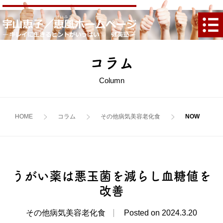
コラム
Column
HOME
コラム
その他
病気
美容
老化
食
うがい薬は悪玉菌を減らし血糖値を
改善
その他病気美容老化食
Posted on 2024.3.20