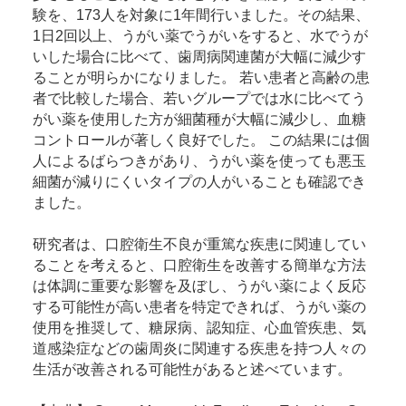
験を、173人を対象に1年間行いました。その結果、
1日2回以上、うがい薬でうがいをすると、水でうが
いした場合に比べて、歯周病関連菌が大幅に減少す
ることが明らかになりました。 若い患者と高齢の患
者で比較した場合、若いグループでは水に比べてう
がい薬を使用した方が細菌種が大幅に減少し、血糖
コントロールが著しく良好でした。 この結果には個
人によるばらつきがあり、うがい薬を使っても悪玉
細菌が減りにくいタイプの人がいることも確認でき
ました。
研究者は、口腔衛生不良が重篤な疾患に関連してい
ることを考えると、口腔衛生を改善する簡単な方法
は体調に重要な影響を及ぼし、うがい薬によく反応
する可能性が高い患者を特定できれば、うがい薬の
使用を推奨して、糖尿病、認知症、心血管疾患、気
道感染症などの歯周炎に関連する疾患を持つ人々の
生活が改善される可能性があると述べています。