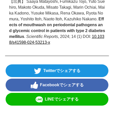
【出典】 Saaya Matayoshi, Fumikazu Tojo, Yuto Sue
hiro, Makoto Okuda, Misato Takagi, Marin Ochiai, Mai
ka Kadono, Yusuke Mikasa, Rena Okawa, Ryota No
mura, Yoshito Itoh, Naoto Itoh, Kazuhiko Nakano.
Eff
ects of mouthwash on periodontal pathogens an
d glycemic control in patients with type 2 diabetes
mellitus
.
Scientific Reports
, 2024; 14 (1) DOI:
10.103
8/s41598-024-53213-x
Twitter
Facebook
LINE