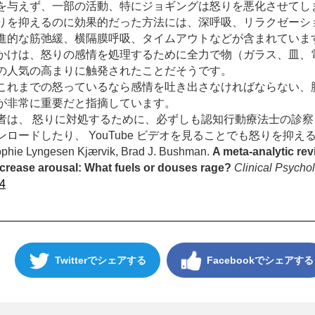
を与えず、一部の活動、
特にジョギングは怒りを悪化させてし
りを抑えるのに効果的だった方法には
、深呼吸、リラクゼーシ
進的な筋弛緩、横隔膜呼吸、
タイムアウトなどが含まれていま
かけは、怒りの感情を処理するために全力で物（ガラス、皿、
の人気の高まりに触発
されたことだそうです。
これまでの怒っているなら感情を吐き出さなければならない、
が非
常に重要だと指摘しています。
者は、 怒りに対処するために、
必ずしも認知行動療法士の診察
ンロードしたり、 YouTube ビデオを見ることでも怒りを抑
e Lyngesen Kjærvik, Brad J. Bushman.
A meta-analytic rev
ecrease arousal: What fuels or douses rage?
Clinical Psycho
4
Twitter
Facebook