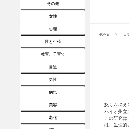
その他
女性
心理
HOME
コ
性と生殖
教育、子育て
書道
男性
病気
美容
怒りを抑え
ハイオ州立大
老化
この研究は
は、
生理的