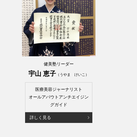
健美塾リーダー
宇山 恵子
（うやま けいこ）
医療美容ジャーナリスト
オールアバウトアンチエイジン
グガイド
詳しく見る