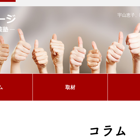
宇山恵子、
ム
取材
コラム