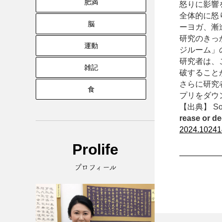
肥満
怒りに影響
全体的に怒
脳
ーヨガ、漸
研究のきっ
運動
ジルーム」
研究者は、
雑記
破すること
さらに研究
食
プリをダウ
【出典】 Sophi
rease or d
2024.10241
Prolife
プロフィール