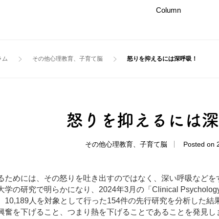
Column
ラム
その他
心理
教育、子育て
脳
怒りを抑えるには深呼吸！
怒りを抑えるには
その他心理教育、子育て脳
Posted on 
るためには、その怒りを吐き出すのではなく、深い呼吸などを
学の研究で明らかになり、2024年3月の「Clinical Psychol
、10,189人を対象として行った154件の先行研究を分析した
興奮を下げること、
つまり熱を下げることであることを発見し