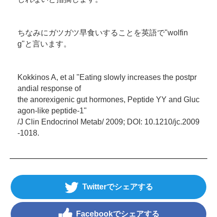
ちなみにガツガツ早食いすることを英語で"wolfin
g"と言います。
Kokkinos A, et al "Eating slowly increases the postpr
andial response of
the anorexigenic gut hormones, Peptide YY and Gluc
agon-like peptide-1"
/J Clin Endocrinol Metab/ 2009; DOI: 10.1210/jc.2009
-1018.
Twitter
Facebook