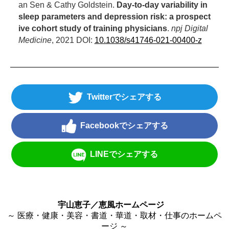
an Sen & Cathy Goldstein.
Day-to-day variability in
sleep parameters and depression risk: a prospect
ive cohort study of training physicians
.
npj Digital
Medicine
, 2021 DOI:
10.1038/s41746-021-00400-z
Twitter
Facebook
LINE
宇山恵子／恵風ホームページ
～ 医療・健康・美容・書道・華道・取材・仕事のホームペ
ージ ～