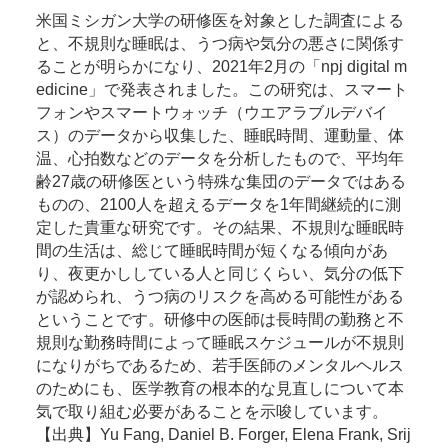
米国ミシガン大学の研修医を対象とした調査による
と、不規則な睡眠は、うつ病や気分の悪さに関係す
ることが明らかになり、2021年2月の「npj digital m
edicine」で発表されました。この研究は、スマート
フォンやスマートウォッチ（ウエアラブルデバイ
ス）のデータから収集した、睡眠時間、運動量、体
温、心拍数などのデータを分析したもので、平均年
齢27歳の研修医という特殊な集団のデータではある
ものの、2100人を超えるデータを1年間継続的に測
定した貴重な研究です。その結果、不規則な睡眠時
間の生活は、総じて睡眠時間が短くなる傾向があ
り、夜更かししている人と同じくらい、気分の低下
が認められ、うつ病のリスクを高める可能性がある
ということです。研修中の医師は長時間の勤務と不
規則な勤務時間によって睡眠スケジュールが不規則
になりがちであるため、若手医師のメンタルヘルス
のためにも、医学教育の根本的な見直しについて本
気で取り組む必要があることを示唆しています。
【出典】Yu Fang, Daniel B. Forger, Elena Frank, Srij