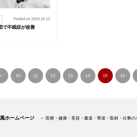
Posted on 2020.10.13
団で不眠症が改善
<
10
11
12
13
14
15
16
風ホームページ
～ 医療・健康・美容・書道・華道・取材・仕事の