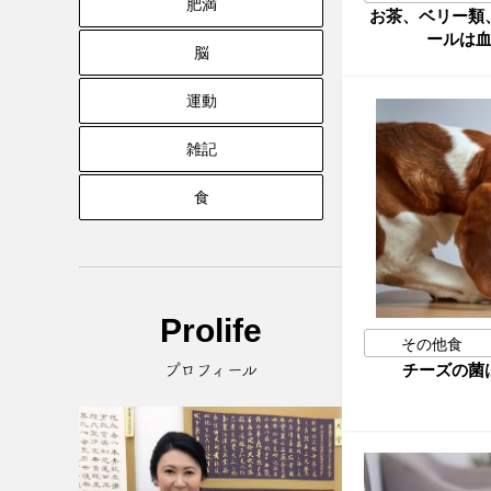
肥満
お茶、ベリー類
ールは
脳
運動
雑記
食
Prolife
その他食
チーズの菌
プロフィール