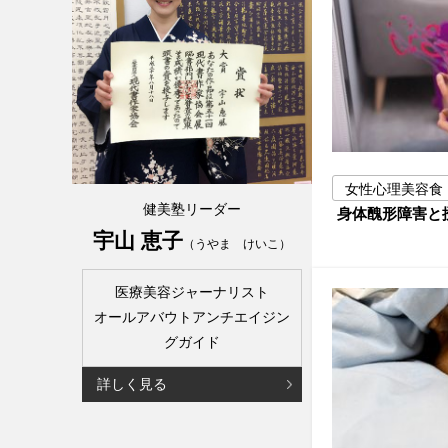
女性心理美容食
健美塾リーダー
身体醜形障害と
宇山 恵子
（うやま けいこ）
医療美容ジャーナリスト
オールアバウトアンチエイジン
グガイド
詳しく見る