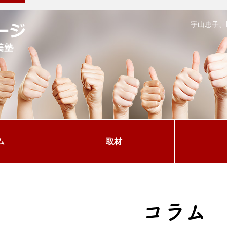
宇山恵子、
ム
取材
コラム